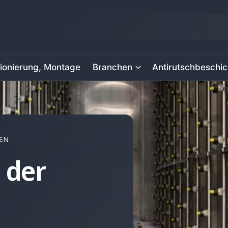
ionierung, Montage
Branchen
Antirutschbeschi
EN
 der