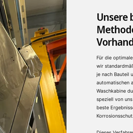
Unsere 
Methode
Vorhand
Für die optimal
wir standardmäß
je nach Bauteil
automatischen a
Waschkabine du
speziell von un
beste Ergebniss
Korrosionsschutz
Dieses Verfahren