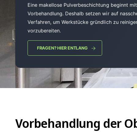
e
Eine makellose Pulverbeschichtung beginnt mit 
s
Vorbehandlung. Deshalb setzen wir auf nassc
c
Verfahren, um Werkstücke gründlich zu reinigen
h
vorzubereiten.
ä
f
FRAGEN? HIER ENTLANG
t
Vorbehandlung der O