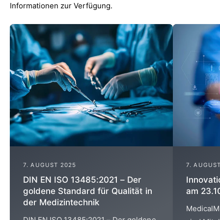
Informationen zur Verfügung.
7. AUGUST 2025
7. AUGUS
DIN EN ISO 13485:2021 – Der
Innovat
goldene Standard für Qualität in
am 23.1
der Medizintechnik
MedicalMo
DIN EN ISO 13485:2021 – Der goldene