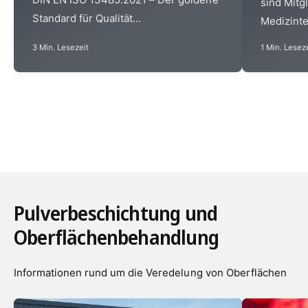
sind Mitg
Standard für Qualität...
Medizinte
3 Min. Lesezeit
1 Min. Lesez
Pulverbeschichtung und
Oberflächenbehandlung
Informationen rund um die Veredelung von Oberflächen