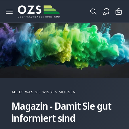
e
U
M
n
I
N
k
H
A
o
L
T
r
b
ALLES WAS SIE WISSEN MÜSSEN
Magazin - Damit Sie gut
informiert sind