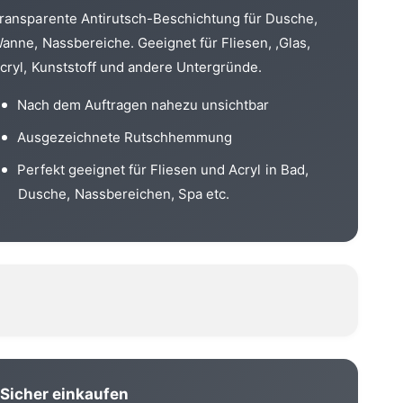
e
e
ransparente Antirutsch-Beschichtung für Dusche,
f
M
P
anne, Nassbereiche. Geeignet für Fliesen, ,Glas,
ü
e
r
cryl, Kunststoff und andere Untergründe.
n
r
P
g
r
Nach dem Auftragen nahezu unsichtbar
e
o
f
e
Ausgezeichnete Rutschhemmung
t
ü
e
r
Perfekt geeignet für Fliesen und Acryl in Bad,
c
P
Dusche, Nassbereichen, Spa etc.
I
r
n
s
o
v
t
i
e
s
c
i
I
b
n
l
v
e
i
-
s
T
i
Sicher einkaufen