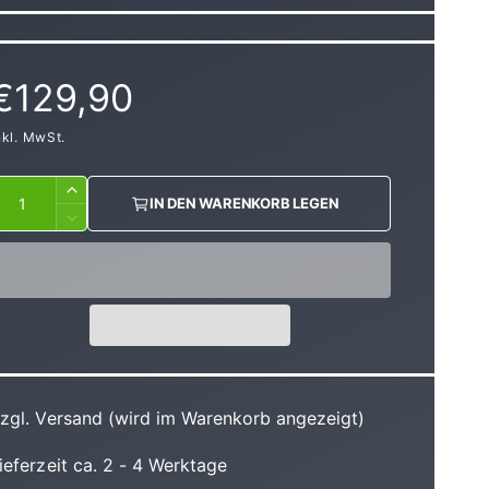
N
€129,90
nkl. MwSt.
o
A
r
E
IN DEN WARENKORB LEGEN
r
V
h
e
m
ö
r
h
r
a
e
i
d
n
i
g
e
e
M
r
zgl. Versand (wird im Warenkorb angezeigt)
e
e
e
n
d
ieferzeit ca. 2 - 4 Werktage
g
r
i