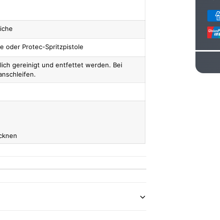
Z
a
iche
h
le oder Protec-Spritzpistole
l
ich gereinigt und entfettet werden. Bei
u
anschleifen.
n
g
s
m
ocknen
e
t
h
o
d
e
n