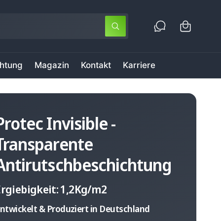
e
n
S
u
k
c
h
o
e
chtung
Magazin
Kontakt
Karriere
r
n
b
Protec Invisible -
Transparente
Antirutschbeschichtung
Ergiebigkeit: 1,2Kg/m2
ntwickelt & Produziert in Deutschland